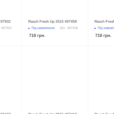
497502
Rasch Fresh Up 2015 497458
Rasch Fres
Під замовлення
Під замов
: 497502
Арт.: 497458
718
грн.
718
грн.