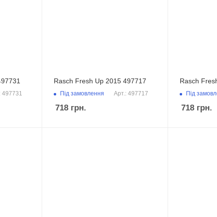
497731
Rasch Fresh Up 2015 497717
Rasch Fres
Під замовлення
Під замов
: 497731
Арт.: 497717
718
грн.
718
грн.