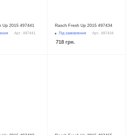
h Up 2015 497441
Rasch Fresh Up 2015 497434
лення
Під замовлення
Арт.: 497441
Арт.: 497434
718
грн.