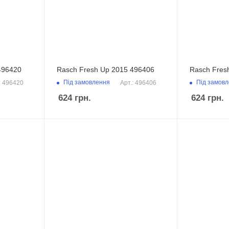
496420
Rasch Fresh Up 2015 496406
Rasch Fres
Під замовлення
Під замов
: 496420
Арт.: 496406
624
грн.
624
грн.