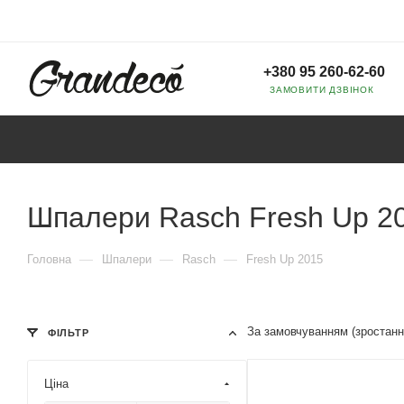
+380 95 260-62-60
ЗАМОВИТИ ДЗВІНОК
Шпалери Rasch Fresh Up 2
—
—
—
Головна
Шпалери
Rasch
Fresh Up 2015
За замовчуванням (зростанн
ФІЛЬТР
Ціна