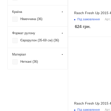
Флористика / квіти (
6
)
Країна
Rasch Fresh Up 2015 
Німеччина (
36
)
Під замовлення
Арт.
624
грн.
Формат рулону
Єврорулон (35-69 см) (
36
)
Матеріал
Неткані (
36
)
Rasch Fresh Up 2015 
Під замовлення
Арт.