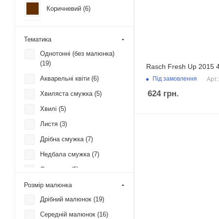
Коричневий (
6
)
Червоний (
3
)
Тематика
Кремовий (
17
)
Однотонні (без малюнка)
(
19
)
Rasch Fresh Up 2015 
Ментоловий (
2
)
Акварельні квіти (
6
)
Під замовлення
Арт.
Помаранчевий (
5
)
624
грн.
Хвиляста смужка (
5
)
Рожевий (
1
)
Хвилі (
5
)
Листя (
3
)
Сірий (
15
)
Дрібна смужка (
7
)
Синій (
1
)
Недбала смужка (
7
)
Фіолетовий (
6
)
Орнамент (
5
)
Полоска (
7
)
Розмір малюнка
Дрібний малюнок (
19
)
Природа (
3
)
Середній малюнок (
16
)
Рослинні / натуральні (
9
)