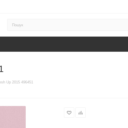
1
esh Up 2015 496451