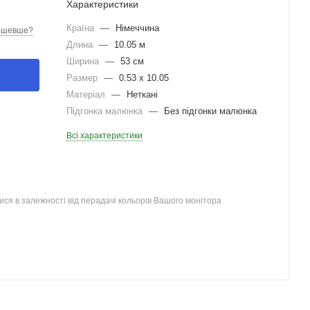
Характеристики
Країна
—
Німеччина
ешевше?
Длина
—
10.05 м
Ширина
—
53 см
Размер
—
0.53 x 10.05
Матеріал
—
Неткані
Підгонка малюнка
—
Без підгонки малюнка
Всі характеристики
ся в залежності від перадачі кольорів Вашого монітора