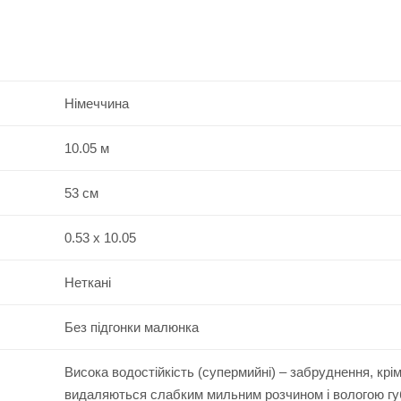
Німеччина
10.05 м
53 см
0.53 x 10.05
Неткані
Без підгонки малюнка
Висока водостійкість (супермийні) – забруднення, крі
видаляються слабким мильним розчином і вологою г