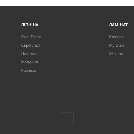
ЛІПНІНА
ЛАМІНАТ
Orac Decor
Kronopol
Європласт
My Step
Плінтуса
33 клас
Молдінги
Карнизи