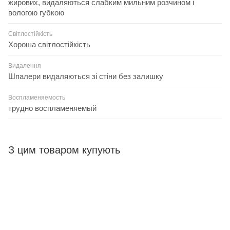
жирових, видаляються слабким мильним розчином і
вологою губкою
Світлостійкість
Хороша світлостійкість
Видалення
Шпалери видаляються зі стіни без залишку
Воспламеняемость
трудно воспламеняемый
З цим товаром купують