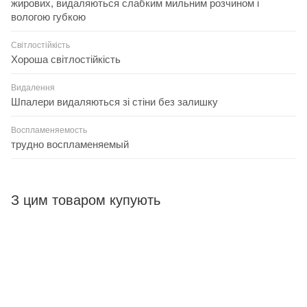
жирових, видаляються слабким мильним розчином і
вологою губкою
Світлостійкість
Хороша світлостійкість
Видалення
Шпалери видаляються зі стіни без залишку
Воспламеняемость
трудно воспламеняемый
З цим товаром купують