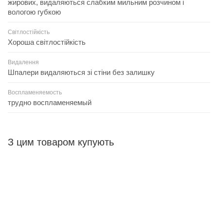
жирових, видаляються слабким мильним розчином і
вологою губкою
Світлостійкість
Хороша світлостійкість
Видалення
Шпалери видаляються зі стіни без залишку
Воспламеняемость
трудно воспламеняемый
З цим товаром купують