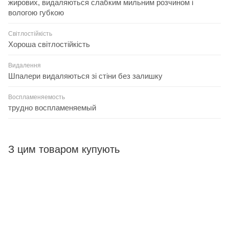
жирових, видаляються слабким мильним розчином і
вологою губкою
Світлостійкість
Хороша світлостійкість
Видалення
Шпалери видаляються зі стіни без залишку
Воспламеняемость
трудно воспламеняемый
З цим товаром купують