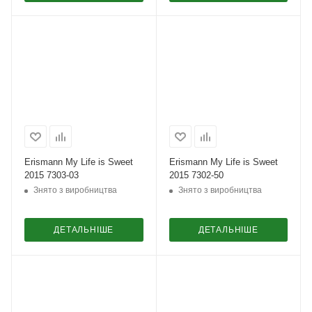
Erismann My Life is Sweet
Erismann My Life is Sweet
2015 7303-03
2015 7302-50
Знято з виробництва
Знято з виробництва
ДЕТАЛЬНІШЕ
ДЕТАЛЬНІШЕ