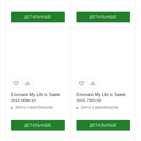
ДЕТАЛЬНІШЕ
ДЕТАЛЬНІШЕ
Erismann My Life is Sweet
Erismann My Life is Sweet
2015 0098-10
2015 7303-50
Знято з виробництва
Знято з виробництва
ДЕТАЛЬНІШЕ
ДЕТАЛЬНІШЕ