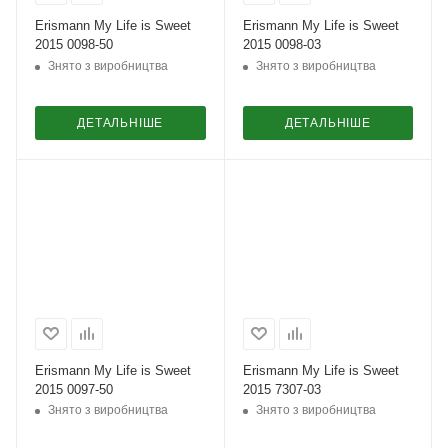
Erismann My Life is Sweet
Erismann My Life is Sweet
2015 0098-50
2015 0098-03
Знято з виробництва
Знято з виробництва
ДЕТАЛЬНІШЕ
ДЕТАЛЬНІШЕ
Erismann My Life is Sweet
Erismann My Life is Sweet
2015 0097-50
2015 7307-03
Знято з виробництва
Знято з виробництва