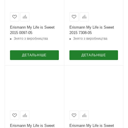
Erismann My Life is Sweet
Erismann My Life is Sweet
2015 0097-05
2015 7308-05
Знято з виробництва
Знято з виробництва
ДЕТАЛЬНІШЕ
ДЕТАЛЬНІШЕ
Erismann My Life is Sweet
Erismann My Life is Sweet