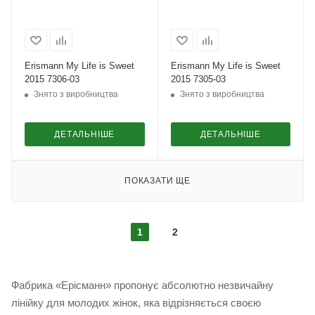
Erismann My Life is Sweet
Erismann My Life is Sweet
2015 7306-03
2015 7305-03
Знято з виробництва
Знято з виробництва
ДЕТАЛЬНІШЕ
ДЕТАЛЬНІШЕ
ПОКАЗАТИ ЩЕ
1
2
Фабрика «Ерісманн» пропонує абсолютно незвичайну
лінійку для молодих жінок, яка відрізняється своєю