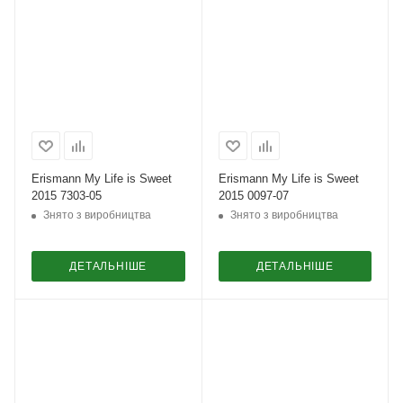
Erismann My Life is Sweet
Erismann My Life is Sweet
2015 7303-05
2015 0097-07
Знято з виробництва
Знято з виробництва
ДЕТАЛЬНІШЕ
ДЕТАЛЬНІШЕ