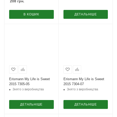
208
грн.
В КОШИК
ДЕТАЛЬНІШЕ
Erismann My Life is Sweet
Erismann My Life is Sweet
2015 7305-05
2015 7304-07
Знято з виробництва
Знято з виробництва
ДЕТАЛЬНІШЕ
ДЕТАЛЬНІШЕ