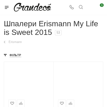
0
Шпалери Erismann My Life
is Sweet 2015
53
Erismann
ФІЛЬТР