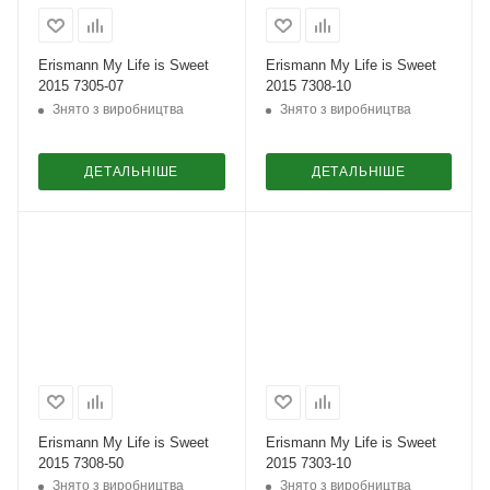
Erismann My Life is Sweet
Erismann My Life is Sweet
2015 7305-07
2015 7308-10
Знято з виробництва
Знято з виробництва
ДЕТАЛЬНІШЕ
ДЕТАЛЬНІШЕ
Erismann My Life is Sweet
Erismann My Life is Sweet
2015 7308-50
2015 7303-10
Знято з виробництва
Знято з виробництва