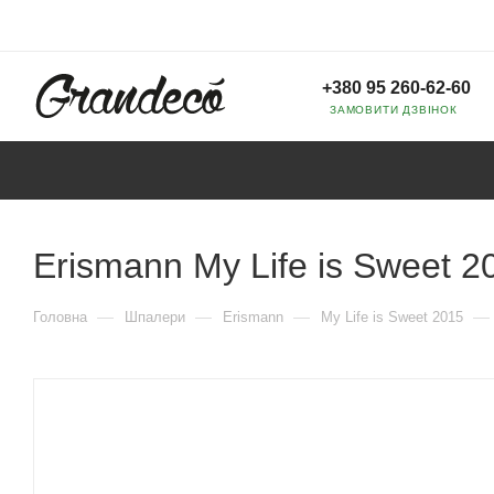
+380 95 260-62-60
ЗАМОВИТИ ДЗВІНОК
Erismann My Life is Sweet 2
—
—
—
—
Головна
Шпалери
Erismann
My Life is Sweet 2015