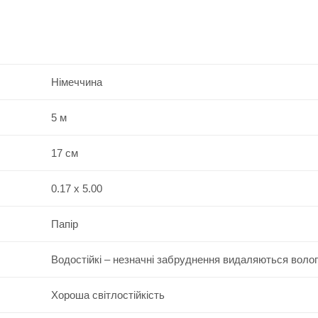
Німеччина
5 м
17 см
0.17 x 5.00
Папір
Водостійкі – незначні забруднення видаляються воло
Хороша світлостійкість