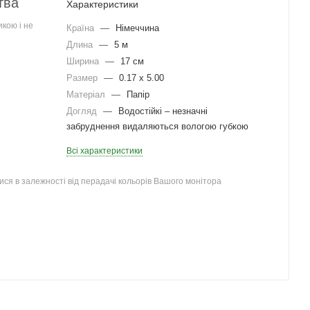
тва
Характеристики
кою і не
Країна
—
Німеччина
Длина
—
5 м
Ширина
—
17 см
Размер
—
0.17 x 5.00
Матеріал
—
Папір
Догляд
—
Водостійкі – незначні
забруднення видаляються вологою губкою
Всі характеристики
ся в залежності від перадачі кольорів Вашого монітора