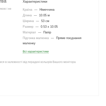
тва
Характеристики
кою і не
Країна
—
Німеччина
Длина
—
10.05 м
Ширина
—
53 см
Размер
—
0.53 x 10.05
Матеріал
—
Папір
Підгонка малюнка
—
Пряме поєднання
малюнку
Всі характеристики
ся в залежності від перадачі кольорів Вашого монітора