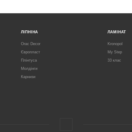
ЛІПНІНА
ЛАМІНАТ
Orac Decor
Kronopol
Європласт
My Step
Плінтуса
33 клас
Молдінги
Карнизи