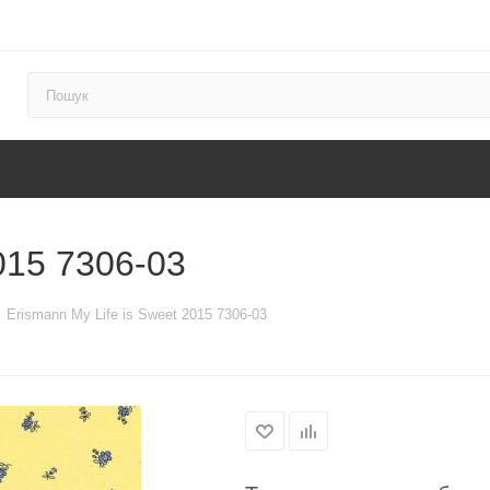
015 7306-03
Erismann My Life is Sweet 2015 7306-03