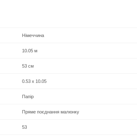
Німеччина
10.05 м
53 см
0.53 x 10.05
Папір
Пряме поєднання малюнку
53