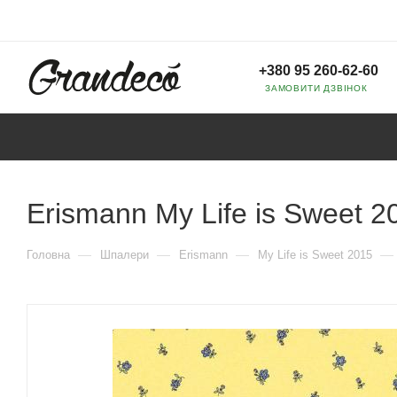
+380 95 260-62-60
ЗАМОВИТИ ДЗВІНОК
Erismann My Life is Sweet 2
—
—
—
—
Головна
Шпалери
Erismann
My Life is Sweet 2015