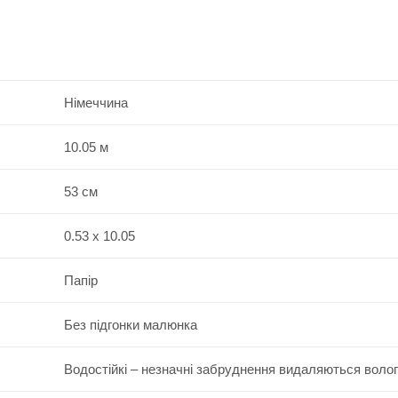
Німеччина
10.05 м
53 см
0.53 x 10.05
Папір
Без підгонки малюнка
Водостійкі – незначні забруднення видаляються воло