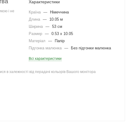
тва
Характеристики
кою і не
Країна
—
Німеччина
Длина
—
10.05 м
Ширина
—
53 см
Размер
—
0.53 x 10.05
Матеріал
—
Папір
Підгонка малюнка
—
Без підгонки малюнка
Всі характеристики
ся в залежності від перадачі кольорів Вашого монітора