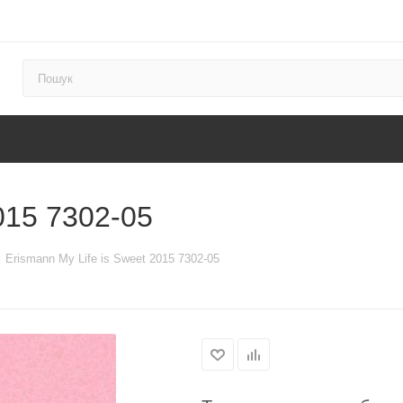
015 7302-05
Erismann My Life is Sweet 2015 7302-05