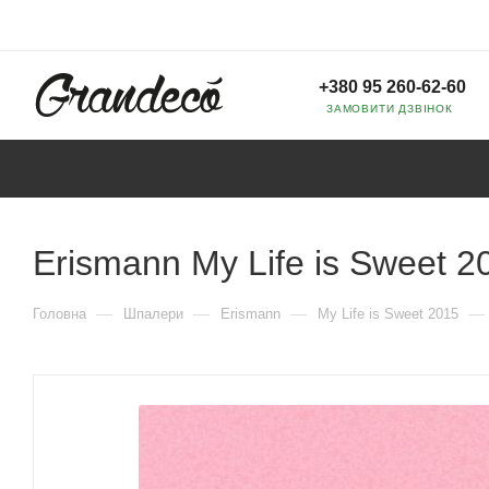
+380 95 260-62-60
ЗАМОВИТИ ДЗВІНОК
Erismann My Life is Sweet 2
—
—
—
—
Головна
Шпалери
Erismann
My Life is Sweet 2015