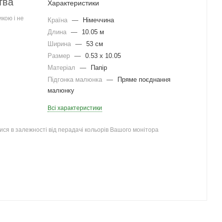
тва
Характеристики
кою і не
Країна
—
Німеччина
Длина
—
10.05 м
Ширина
—
53 см
Размер
—
0.53 x 10.05
Матеріал
—
Папір
Підгонка малюнка
—
Пряме поєднання
малюнку
Всі характеристики
ся в залежності від перадачі кольорів Вашого монітора