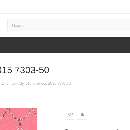
015 7303-50
Erismann My Life is Sweet 2015 7303-50