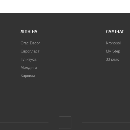
ЛІПНІНА
ЛАМІНАТ
Orac Decor
Kronopol
Європласт
My Step
Плінтуса
33 клас
Молдінги
Карнизи