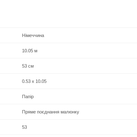
Німеччина
10.05 м
53 см
0.53 x 10.05
Папір
Пряме поєднання малюнку
53