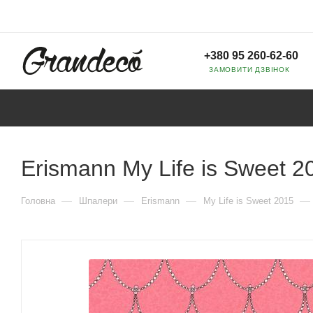
+380 95 260-62-60
ЗАМОВИТИ ДЗВІНОК
Erismann My Life is Sweet 2
—
—
—
—
Головна
Шпалери
Erismann
My Life is Sweet 2015