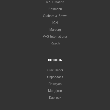
A.S.Creation
Erismann
Graham & Brown
ICH
Marburg
P+S International
Rasch
ЛІПНІНА
Orac Decor
Європласт
Плінтуса
Молдінги
Карнизи