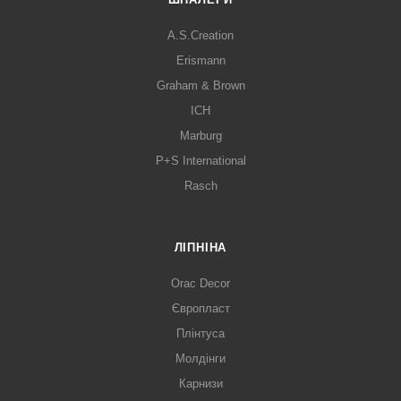
A.S.Creation
Erismann
Graham & Brown
ICH
Marburg
P+S International
Rasch
ЛІПНІНА
Orac Decor
Європласт
Плінтуса
Молдінги
Карнизи