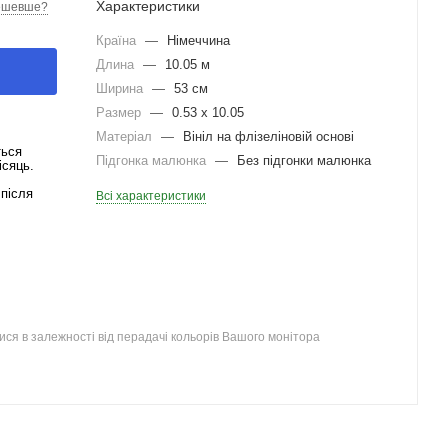
Характеристики
ешевше?
Країна
—
Німеччина
Длина
—
10.05 м
Ширина
—
53 см
Размер
—
0.53 x 10.05
Матеріал
—
Вініл на флізеліновій основі
ться
Підгонка малюнка
—
Без підгонки малюнка
ісяць.
після
Всі характеристики
ся в залежності від перадачі кольорів Вашого монітора