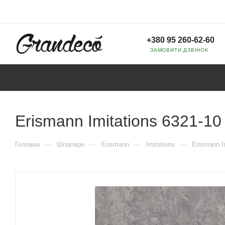
+380 95 260-62-60
ЗАМОВИТИ ДЗВІНОК
Erismann Imitations 6321-10
—
—
—
—
Головна
Шпалери
Erismann
Imitations
Erismann I