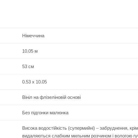
Німеччина
10.05 м
53 см
0.53 x 10.05
Вініл на флізеліновій основі
Без підгонки малюнка
Висока водостійкість (супермийні) – забруднення, крі
видаляються слабким мильним розчином і вологою г