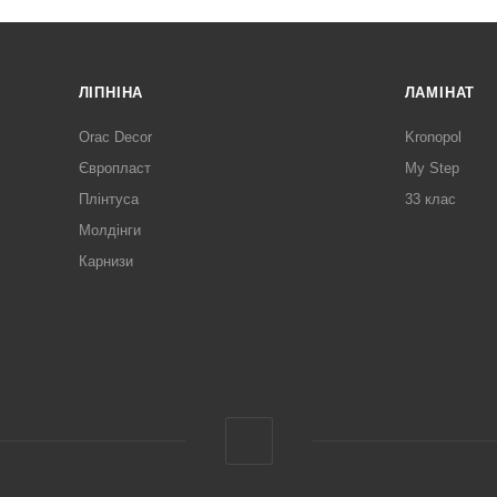
ЛІПНІНА
ЛАМІНАТ
Orac Decor
Kronopol
Європласт
My Step
Плінтуса
33 клас
Молдінги
Карнизи