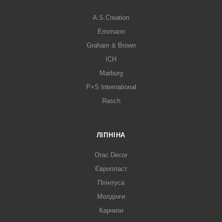
A.S.Creation
Erismann
Graham & Brown
ICH
Marburg
P+S International
Rasch
ЛІПНІНА
Orac Decor
Європласт
Плінтуса
Молдінги
Карнизи