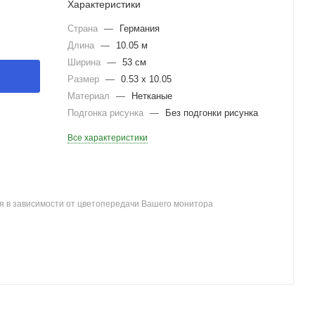
Характеристики
Страна
—
Германия
Длина
—
10.05 м
Ширина
—
53 см
Размер
—
0.53 x 10.05
Материал
—
Нетканые
Подгонка рисунка
—
Без подгонки рисунка
Все характеристики
я в зависимости от цветопередачи Вашего монитора