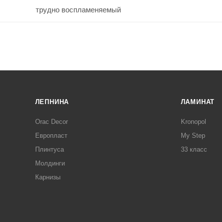
трудно воспламеняемый
ЛЕПНИНА
ЛАМИНАТ
Orac Decor
Kronopol
Европласт
My Step
Плинтуса
33 класс
Молдинги
Карнизы