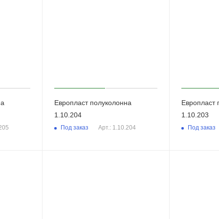
на
Европласт полуколонна
Европласт 
1.10.204
1.10.203
Под заказ
Под заказ
.205
Арт.: 1.10.204