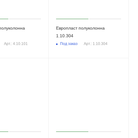
полуколонна
Европласт полуколонна
1.10.304
Под заказ
Арт.: 4.10.101
Арт.: 1.10.304