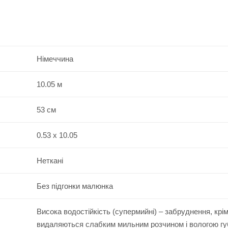
Німеччина
10.05 м
53 см
0.53 x 10.05
Неткані
Без підгонки малюнка
Висока водостійкість (супермийні) – забруднення, крі
видаляються слабким мильним розчином і вологою г