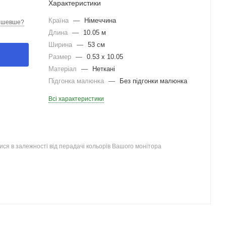
Характеристики
Країна
—
Німеччина
ешевше?
Длина
—
10.05 м
Ширина
—
53 см
Размер
—
0.53 x 10.05
Матеріал
—
Неткані
Підгонка малюнка
—
Без підгонки малюнка
Всі характеристики
ся в залежності від перадачі кольорів Вашого монітора