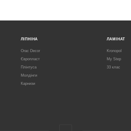
ЛІПНІНА
ЛАМІНАТ
Orac Decor
Kronopol
Європласт
My Step
Плінтуса
33 клас
Молдінги
Карнизи