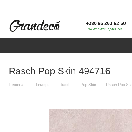
+380 95 260-62-60
ЗАМОВИТИ ДЗВІНОК
Rasch Pop Skin 494716
—
—
—
—
Головна
Шпалери
Rasch
Pop Skin
Rasch Pop Ski