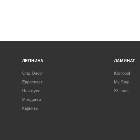
ЛЕПНИНА
ЛАМИНАТ
Orac Decor
Kronopol
Европласт
My Step
Плинтуса
33 класс
Молдинги
Карнизы