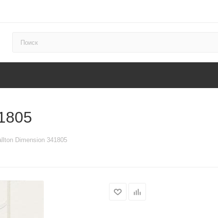
41805
llton Dimension 341805