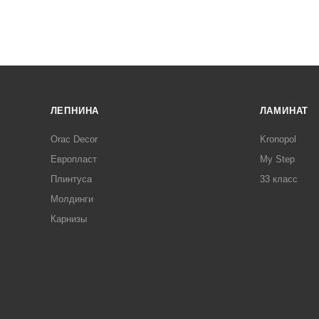
ЛЕПНИНА
ЛАМИНАТ
Orac Decor
Kronopol
Европласт
My Step
Плинтуса
33 класс
Молдинги
Карнизы