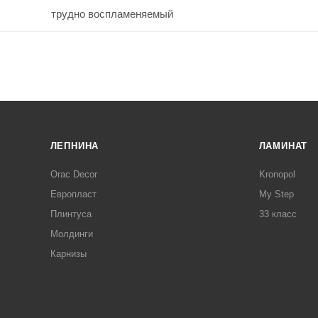
трудно воспламеняемый
ЛЕПНИНА
ЛАМИНАТ
Orac Decor
Kronopol
Европласт
My Step
Плинтуса
33 класс
Молдинги
Карнизы