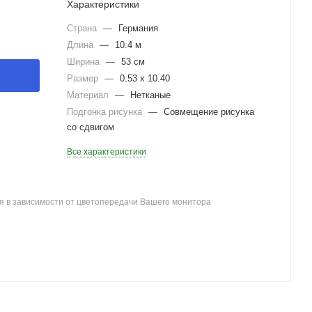
Характеристики
Страна
—
Германия
Длина
—
10.4 м
Ширина
—
53 см
Размер
—
0.53 х 10.40
Материал
—
Нетканые
Подгонка рисунка
—
Совмещение рисунка
со сдвигом
Все характеристики
я в зависимости от цветопередачи Вашего монитора