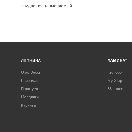
трудно воспламеняемый
ЛЕПНИНА
ЛАМИНАТ
Orac Decor
Kronopol
Европласт
My Step
Плинтуса
33 класс
Молдинги
Карнизы