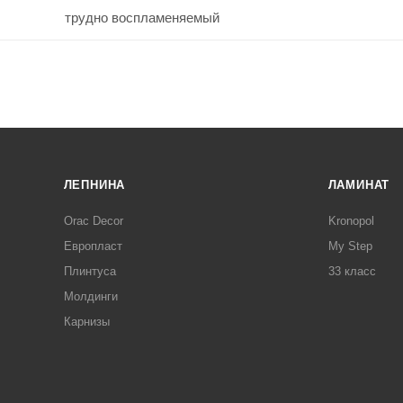
трудно воспламеняемый
ЛЕПНИНА
ЛАМИНАТ
Orac Decor
Kronopol
Европласт
My Step
Плинтуса
33 класс
Молдинги
Карнизы