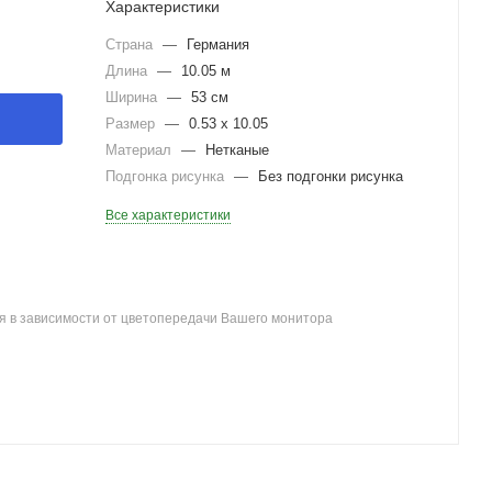
Характеристики
Страна
—
Германия
Длина
—
10.05 м
Ширина
—
53 см
Размер
—
0.53 x 10.05
Материал
—
Нетканые
Подгонка рисунка
—
Без подгонки рисунка
Все характеристики
я в зависимости от цветопередачи Вашего монитора