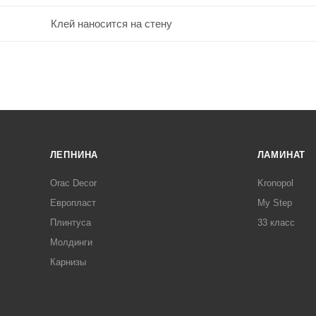
Клей наносится на стену
ЛЕПНИНА
ЛАМИНАТ
Orac Decor
Kronopol
Европласт
My Step
Плинтуса
33 класс
Молдинги
Карнизы