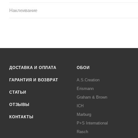
Наклеивание
ДОСТАВКА И ОПЛАТА
ОБОИ
ГАРАНТИЯ И ВОЗВРАТ
A.S.Creation
Erismann
СТАТЬИ
Graham & Brown
ОТЗЫВЫ
ICH
Marburg
КОНТАКТЫ
P+S International
Rasch