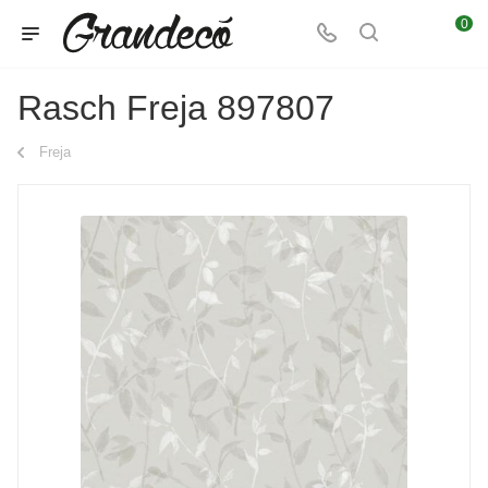
0
Rasch Freja 897807
Freja