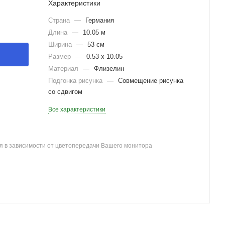
Характеристики
Страна
—
Германия
Длина
—
10.05 м
Ширина
—
53 см
Размер
—
0.53 x 10.05
Материал
—
Флизелин
Подгонка рисунка
—
Совмещение рисунка
со сдвигом
Все характеристики
я в зависимости от цветопередачи Вашего монитора