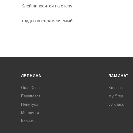
Клей наносится на стену
трудно воспламеняемый
ЛЕПНИНА
ЛАМИНАТ
Orac Decor
Kronopol
Европласт
My Step
Плинтуса
33 класс
Молдинги
Карнизы