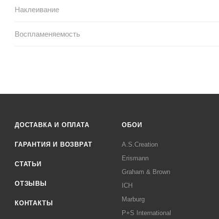
Наклеивание
Воспламеняемость
ДОСТАВКА И ОПЛАТА
ОБОИ
ГАРАНТИЯ И ВОЗВРАТ
A.S.Creation
Erismann
СТАТЬИ
Graham & Brown
ОТЗЫВЫ
ICH
Marburg
КОНТАКТЫ
P+S International