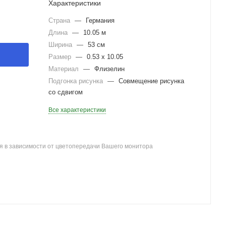
Характеристики
Страна
—
Германия
Длина
—
10.05 м
Ширина
—
53 см
Размер
—
0.53 x 10.05
Материал
—
Флизелин
Подгонка рисунка
—
Совмещение рисунка
со сдвигом
Все характеристики
я в зависимости от цветопередачи Вашего монитора