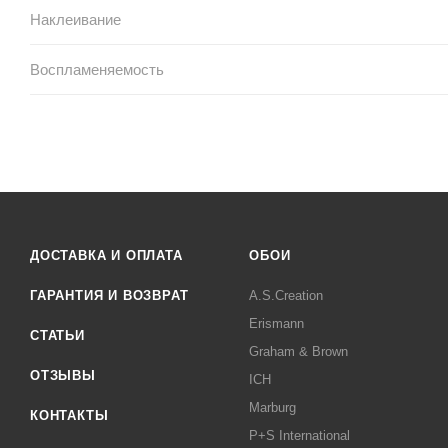
Наклеивание
Воспламеняемость
ДОСТАВКА И ОПЛАТА
ОБОИ
ГАРАНТИЯ И ВОЗВРАТ
A.S.Creation
Erismann
СТАТЬИ
Graham & Brown
ОТЗЫВЫ
ICH
Marburg
КОНТАКТЫ
P+S International