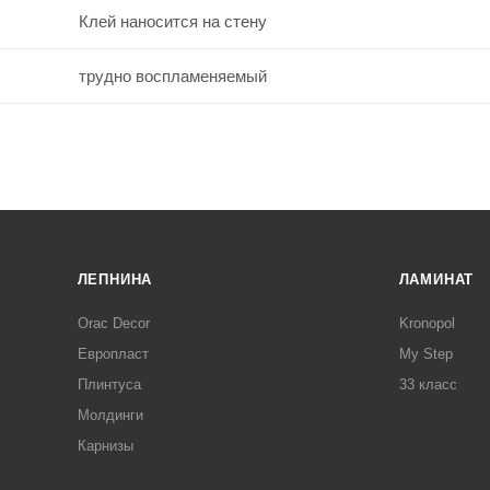
Клей наносится на стену
трудно воспламеняемый
ЛЕПНИНА
ЛАМИНАТ
Orac Decor
Kronopol
Европласт
My Step
Плинтуса
33 класс
Молдинги
Карнизы