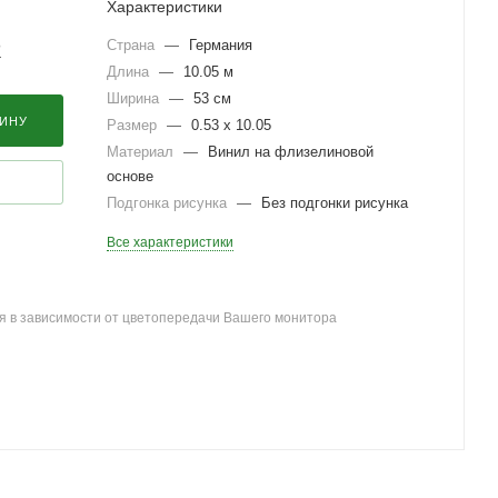
Характеристики
Страна
—
Германия
?
Длина
—
10.05 м
Ширина
—
53 см
ЗИНУ
Размер
—
0.53 x 10.05
Материал
—
Винил на флизелиновой
основе
Подгонка рисунка
—
Без подгонки рисунка
Все характеристики
я в зависимости от цветопередачи Вашего монитора