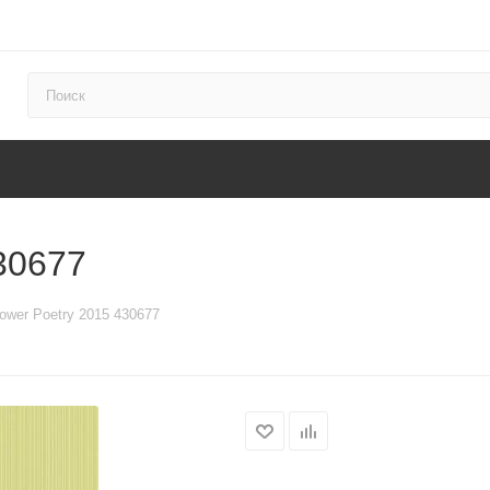
30677
ower Poetry 2015 430677