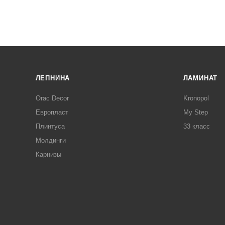
ЛЕПНИНА
ЛАМИНАТ
Orac Decor
Kronopol
Европласт
My Step
Плинтуса
33 класс
Молдинги
Карнизы