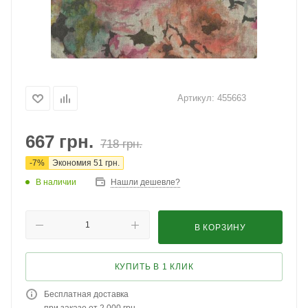
Артикул:
455663
667
грн.
718
грн.
-
7
%
Экономия
51
грн.
В наличии
Нашли дешевле?
В КОРЗИНУ
КУПИТЬ В 1 КЛИК
Бесплатная доставка