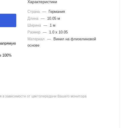
Характеристики
Страна
—
Германия
Длина
—
10.05 м
Ширина
—
1 м
Размер
—
1.0 x 10.05
Материал
—
Винил на флизелиновой
напрямую
основе
ле 100%
я в зависимости от цветопередачи Вашего монитора