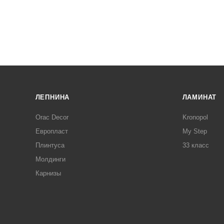
ЛЕПНИНА
ЛАМИНАТ
Orac Decor
Kronopol
Европласт
My Step
Плинтуса
33 класс
Молдинги
Карнизы