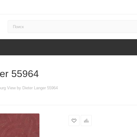
ger 55964
urg View by Dieter Langer 55964