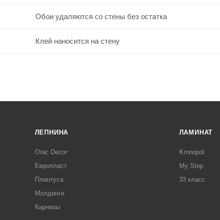
Обои удаляются со стены без остатка
Клей наносится на стену
ЛЕПНИНА
ЛАМИНАТ
Orac Decor
Kronopol
Европласт
My Step
Плинтуса
33 класс
Молдинги
Карнизы