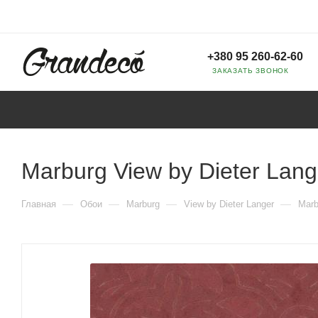
+380 95 260-62-60
ЗАКАЗАТЬ ЗВОНОК
Marburg View by Dieter Lan
—
—
—
—
Главная
Обои
Marburg
View by Dieter Langer
Marb