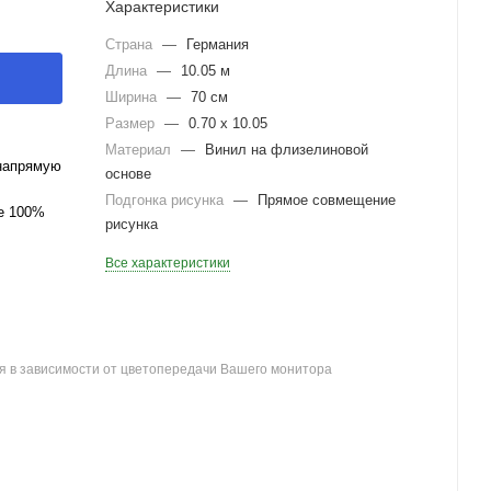
Характеристики
Страна
—
Германия
Длина
—
10.05 м
Ширина
—
70 см
Размер
—
0.70 x 10.05
Материал
—
Винил на флизелиновой
напрямую
основе
Подгонка рисунка
—
Прямое совмещение
ле 100%
рисунка
Все характеристики
я в зависимости от цветопередачи Вашего монитора