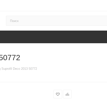
 50772
 Suprofil Deco 2013 50772