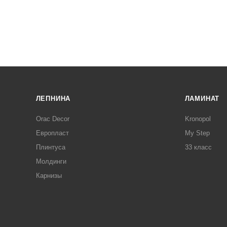
ЛЕПНИНА
ЛАМИНАТ
Orac Decor
Kronopol
Европласт
My Step
Плинтуса
33 класс
Молдинги
Карнизы