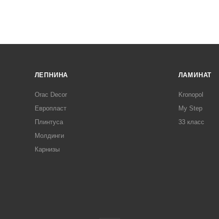
ЛЕПНИНА
ЛАМИНАТ
Orac Decor
Kronopol
Европласт
My Step
Плинтуса
33 класс
Молдинги
Карнизы