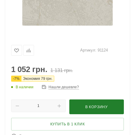
Артикул:
91124
1 052
грн.
1 131
грн.
-
7
%
Экономия
79
грн.
В наличии
Нашли дешевле?
В КОРЗИНУ
КУПИТЬ В 1 КЛИК