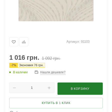
Артикул:
91103
1 016
грн.
1 092
грн.
-
7
%
Экономия
76
грн.
В наличии
Нашли дешевле?
В КОРЗИНУ
КУПИТЬ В 1 КЛИК