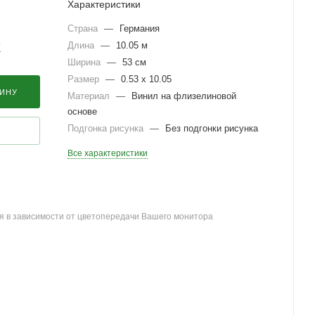
Характеристики
Страна
—
Германия
Длина
—
10.05 м
?
Ширина
—
53 см
Размер
—
0.53 x 10.05
ЗИНУ
Материал
—
Винил на флизелиновой
основе
Подгонка рисунка
—
Без подгонки рисунка
Все характеристики
я в зависимости от цветопередачи Вашего монитора