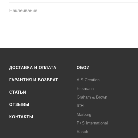
Наклеивание
ДОСТАВКА И ОПЛАТА
ОБОИ
ГАРАНТИЯ И ВОЗВРАТ
A.S.Creation
Erismann
СТАТЬИ
Graham & Brown
ОТЗЫВЫ
ICH
Marburg
КОНТАКТЫ
P+S International
Rasch