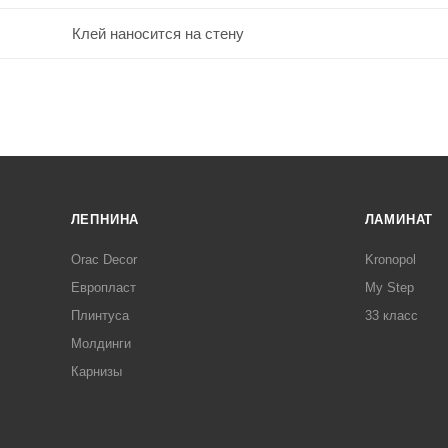
Клей наносится на стену
ЛЕПНИНА
ЛАМИНАТ
Orac Decor
Kronopol
Европласт
My Step
Плинтуса
33 класс
Молдинги
Карнизы