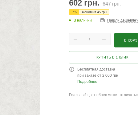
602
грн.
647
грн.
-
7
%
Экономия
45
грн.
В наличии
Нашли дешевле
В КОР
КУПИТЬ В 1 КЛИК
Бесплатная доставка
при заказе от 2 000 грн
Подробнее
Реальный цвет обоев может отличатьс