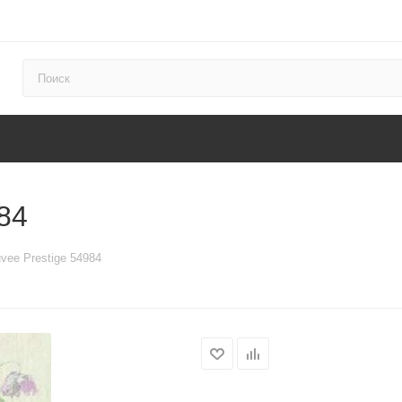
84
vee Prestige 54984