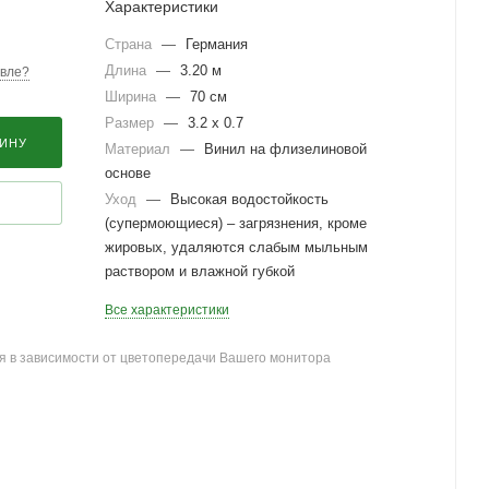
Характеристики
Страна
—
Германия
Длина
—
3.20 м
вле?
Ширина
—
70 см
Размер
—
3.2 x 0.7
ЗИНУ
Материал
—
Винил на флизелиновой
основе
Уход
—
Высокая водостойкость
(супермоющиеся) – загрязнения, кроме
жировых, удаляются слабым мыльным
раствором и влажной губкой
Все характеристики
я в зависимости от цветопередачи Вашего монитора