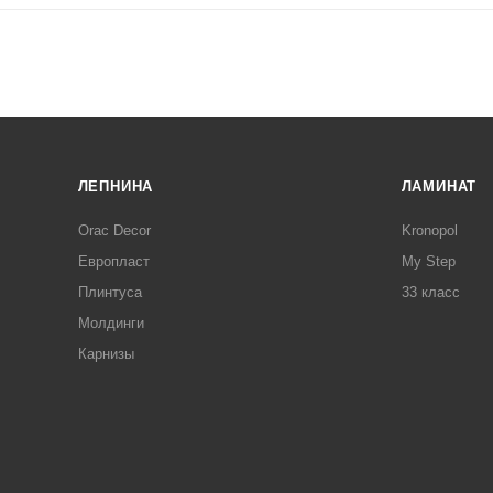
ЛЕПНИНА
ЛАМИНАТ
Orac Decor
Kronopol
Европласт
My Step
Плинтуса
33 класс
Молдинги
Карнизы