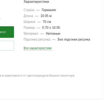
Характеристики
Страна
—
Германия
Длина
—
10.05 м
?
Ширина
—
70 см
Размер
—
0.70 x 10.05
ЗИНУ
Материал
—
Нетканые
Подгонка рисунка
—
Без подгонки рисунка
Все характеристики
я в зависимости от цветопередачи Вашего монитора