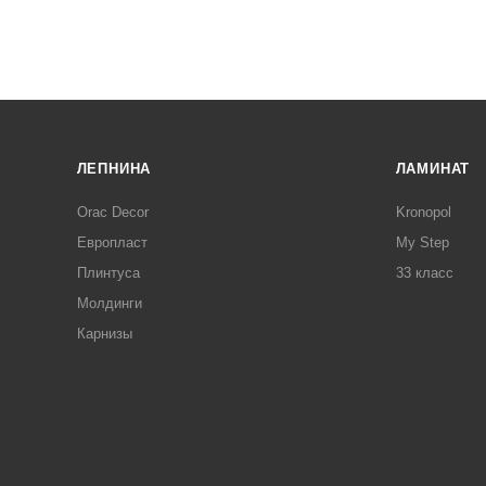
ЛЕПНИНА
ЛАМИНАТ
Orac Decor
Kronopol
Европласт
My Step
Плинтуса
33 класс
Молдинги
Карнизы