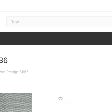
36
vee Prestige 54936