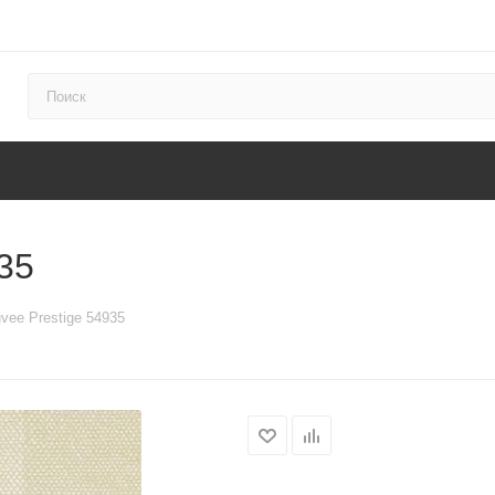
35
vee Prestige 54935