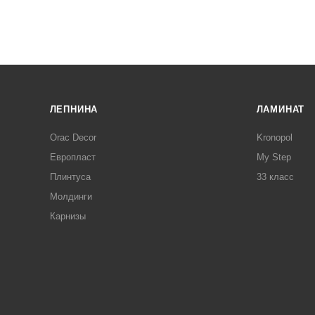
ЛЕПНИНА
ЛАМИНАТ
Orac Decor
Kronopol
Европласт
My Step
Плинтуса
33 класс
Молдинги
Карнизы