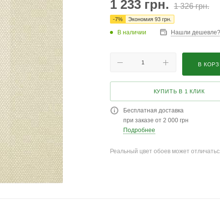
1 233
грн.
1 326
грн.
-
7
%
Экономия
93
грн.
В наличии
Нашли дешевле
В КОР
КУПИТЬ В 1 КЛИК
Бесплатная доставка
при заказе от 2 000 грн
Подробнее
Реальный цвет обоев может отличатьс