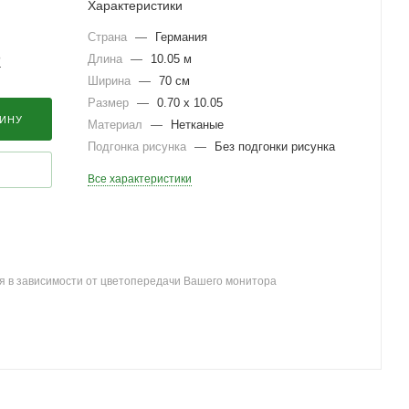
Характеристики
Страна
—
Германия
Длина
—
10.05 м
?
Ширина
—
70 см
Размер
—
0.70 x 10.05
ЗИНУ
Материал
—
Нетканые
Подгонка рисунка
—
Без подгонки рисунка
Все характеристики
я в зависимости от цветопередачи Вашего монитора