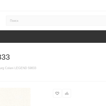
833
urg Colani LEGEND 59833