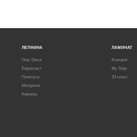
ЛЕПНИНА
ЛАМИНАТ
Orac Decor
Kronopol
Европласт
My Step
Плинтуса
33 класс
Молдинги
Карнизы