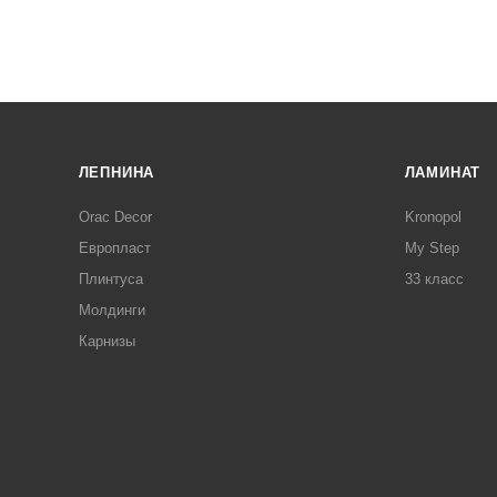
ЛЕПНИНА
ЛАМИНАТ
Orac Decor
Kronopol
Европласт
My Step
Плинтуса
33 класс
Молдинги
Карнизы