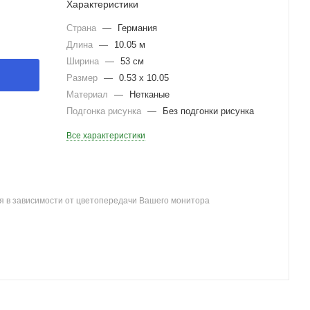
Характеристики
Страна
—
Германия
Длина
—
10.05 м
Ширина
—
53 см
Размер
—
0.53 x 10.05
Материал
—
Нетканые
Подгонка рисунка
—
Без подгонки рисунка
Все характеристики
я в зависимости от цветопередачи Вашего монитора