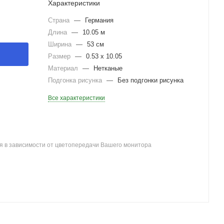
Характеристики
Страна
—
Германия
Длина
—
10.05 м
Ширина
—
53 см
Размер
—
0.53 x 10.05
Материал
—
Нетканые
Подгонка рисунка
—
Без подгонки рисунка
Все характеристики
я в зависимости от цветопередачи Вашего монитора