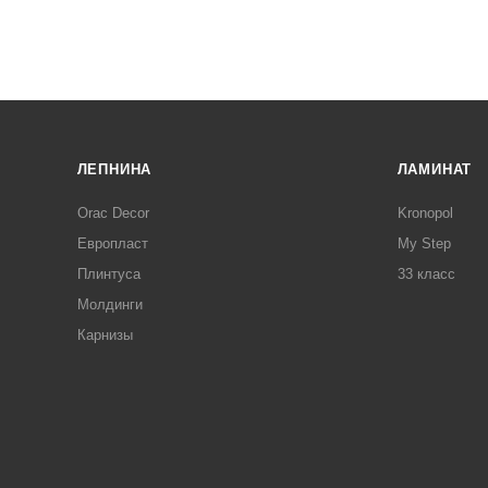
ЛЕПНИНА
ЛАМИНАТ
Orac Decor
Kronopol
Европласт
My Step
Плинтуса
33 класс
Молдинги
Карнизы