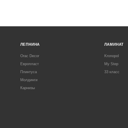
ЛЕПНИНА
ЛАМИНАТ
Orac Decor
Kronopol
Европласт
My Step
Плинтуса
33 класс
Молдинги
Карнизы