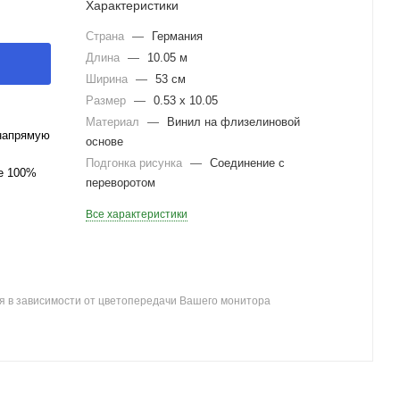
Характеристики
Страна
—
Германия
Длина
—
10.05 м
Ширина
—
53 см
Размер
—
0.53 x 10.05
Материал
—
Винил на флизелиновой
напрямую
основе
Подгонка рисунка
—
Соединение с
ле 100%
переворотом
Все характеристики
я в зависимости от цветопередачи Вашего монитора