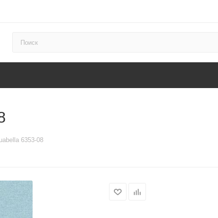
8
abella 6353-08