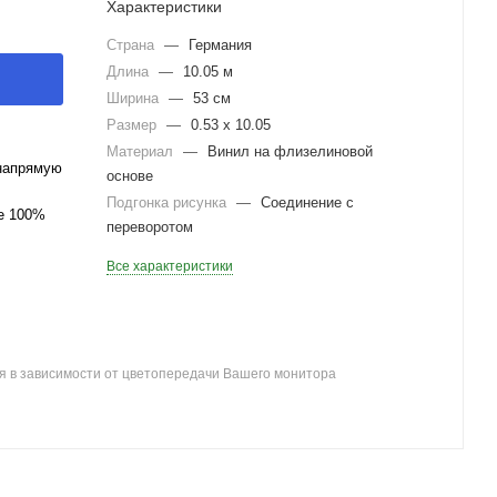
Характеристики
Страна
—
Германия
Длина
—
10.05 м
Ширина
—
53 см
Размер
—
0.53 x 10.05
Материал
—
Винил на флизелиновой
напрямую
основе
Подгонка рисунка
—
Соединение с
ле 100%
переворотом
Все характеристики
я в зависимости от цветопередачи Вашего монитора