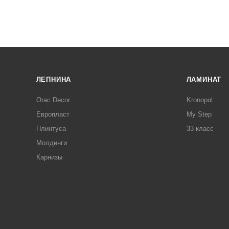
ЛЕПНИНА
ЛАМИНАТ
Orac Decor
Kronopol
Европласт
My Step
Плинтуса
33 класс
Молдинги
Карнизы