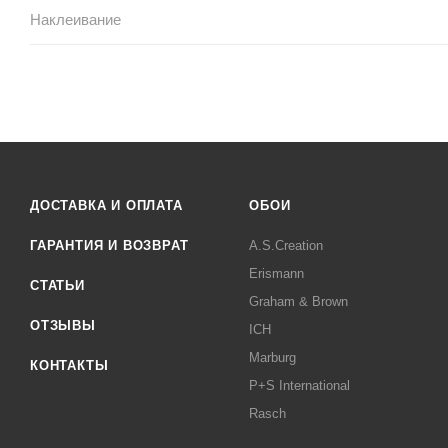
Наклеивание
ДОСТАВКА И ОПЛАТА
ОБОИ
ГАРАНТИЯ И ВОЗВРАТ
A.S.Creation
Erismann
СТАТЬИ
Graham & Brown
ОТЗЫВЫ
ICH
Marburg
КОНТАКТЫ
P+S International
Rasch