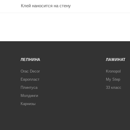
Клей наносится на стену
ЛЕПНИНА
ЛАМИНАТ
Orac Decor
Kronopol
Европласт
My Step
Плинтуса
33 класс
Молдинги
Карнизы