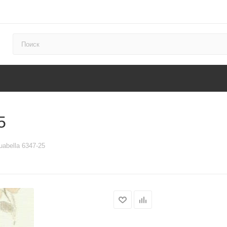
5
abella 6347-25