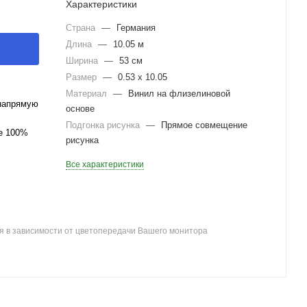
Характеристики
Страна
—
Германия
Длина
—
10.05 м
Ширина
—
53 см
Размер
—
0.53 x 10.05
Материал
—
Винил на флизелиновой
напрямую
основе
Подгонка рисунка
—
Прямое совмещение
ле 100%
рисунка
Все характеристики
я в зависимости от цветопередачи Вашего монитора