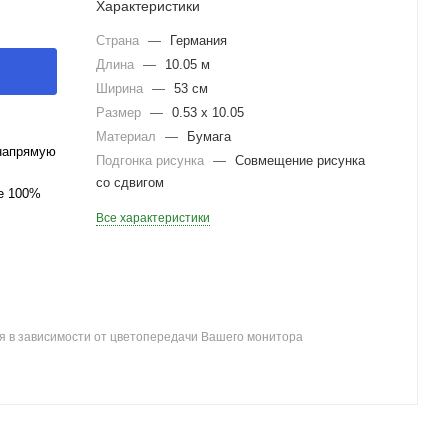
Характеристики
Страна
—
Германия
Длина
—
10.05 м
Ширина
—
53 см
Размер
—
0.53 x 10.05
Материал
—
Бумага
напрямую
Подгонка рисунка
—
Совмещение рисунка
со сдвигом
ле 100%
Все характеристики
я в зависимости от цветопередачи Вашего монитора