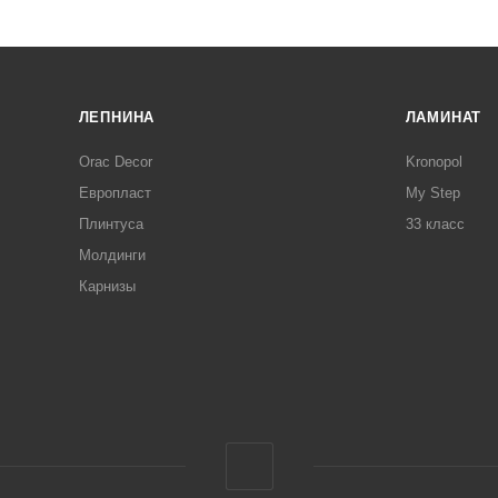
ЛЕПНИНА
ЛАМИНАТ
Orac Decor
Kronopol
Европласт
My Step
Плинтуса
33 класс
Молдинги
Карнизы