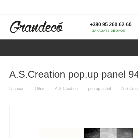
+380 95 260-62-60
ЗАКАЗАТЬ ЗВОНОК
A.S.Creation pop.up panel 9
—
—
—
—
Главная
Обои
A.S.Creation
pop.up panel
A.S.Crea