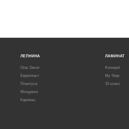
ЛЕПНИНА
ЛАМИНАТ
Orac Decor
Kronopol
Европласт
My Step
Плинтуса
33 класс
Молдинги
Карнизы