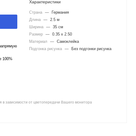
Характеристики
Страна
—
Германия
Длина
—
2.5 м
Ширина
—
35 см
Размер
—
0.35 x 2.50
Материал
—
Самоклейка
напрямую
Подгонка рисунка
—
Без подгонки рисунка
ле 100%
я в зависимости от цветопередачи Вашего монитора