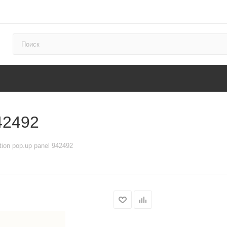
42492
tion pop.up panel 942492