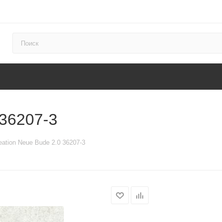
 36207-3
eation Neue Bude 2.0 36207-3