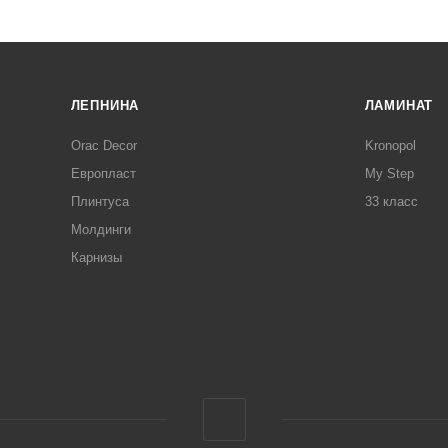
ЛЕПНИНА
ЛАМИНАТ
Orac Decor
Kronopol
Европласт
My Step
Плинтуса
33 класс
Молдинги
Карнизы