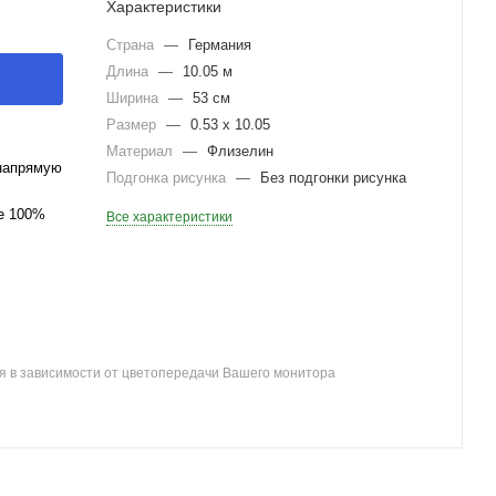
Характеристики
Страна
—
Германия
Длина
—
10.05 м
Ширина
—
53 см
Размер
—
0.53 x 10.05
Материал
—
Флизелин
напрямую
Подгонка рисунка
—
Без подгонки рисунка
ле 100%
Все характеристики
я в зависимости от цветопередачи Вашего монитора