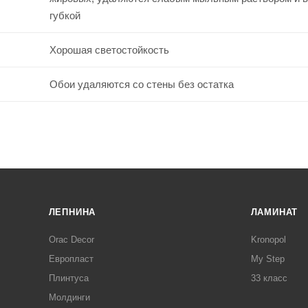
губкой
Хорошая светостойкость
Обои удаляются со стены без остатка
ЛЕПНИНА
ЛАМИНАТ
Orac Decor
Kronopol
Европласт
My Step
Плинтуса
33 класс
Молдинги