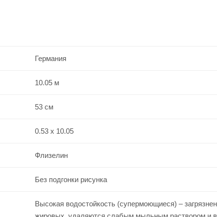
Германия
10.05 м
53 см
0.53 x 10.05
Флизелин
Без подгонки рисунка
Высокая водостойкость (супермоющиеся) – загрязнен
жировых, удаляются слабым мыльным раствором и 